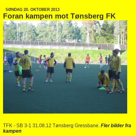
SØNDAG 20. OKTOBER 2013
Foran kampen mot Tønsberg FK
TFK - SB 3-1 31.08.12 Tønsberg Gressbane.
Fler bilder fra
kampen