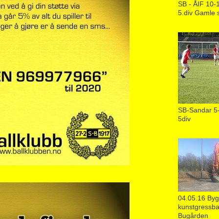
SB - ÅIF 10-
5.div Gamle 
SB-Sandar 5-
5div
04.05.16 Byg
kunstgressba
Bugården