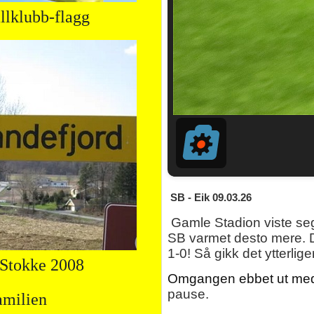
llklubb-flagg
SB - Eik 09.03.26
Gamle Stadion viste seg 
SB varmet desto mere. De
1-0! Så gikk det ytterli
. Stokke 2008
Omgangen ebbet ut med 2
pause.
amilien