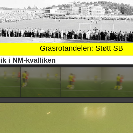
Grasrotandelen: Støtt SB
ik i NM-kvalliken