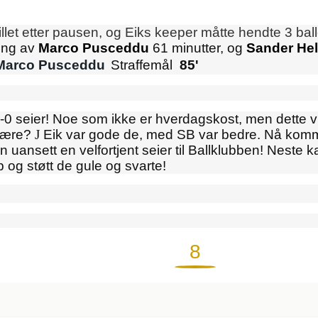
llet etter pausen, og Eiks keeper måtte hendte 3 baller
ring av
Marco Pusceddu
61 minutter, og
Sander He
Marco Pusceddu
Straffemål
85'
-0 seier! Noe som ikke er hverdagskost, men dette vi
gjære?
J
Eik var gode de, med SB var bedre. Nå komme
n uansett en velfortjent seier til Ballklubben! Neste 
og støtt de gule og svarte!
8