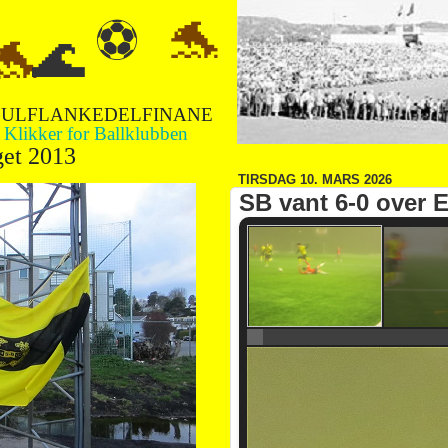
🐬
⚽
🌊
🐬

ULFLANKEDELFINANE
Klikker for Ballklubben
get 2013
TIRSDAG 10. MARS 2026
SB vant 6-0 over E