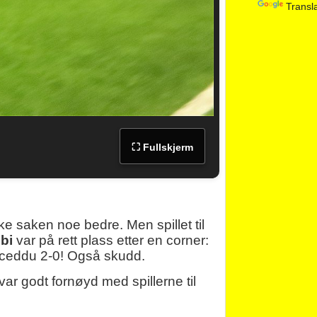
Transl
⛶ Fullskjerm
e saken noe bedre. Men spillet til
obi
var på rett plass etter en corner:
Pusceddu 2-0! Også skudd.
var godt fornøyd med spillerne til