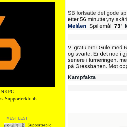
SB fortsatte det gode spi
etter 56 minutter,ny skå
Melåen
Spillemål
73'
Vi gratulerer Gule med 6
og svarte. Er det noe i 
senere i turneringen, me
på Gressbanen. Møt opp 
Kampfakta
s NKPG
ns Supporterklubb
MEST LEST
Supporterbild