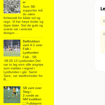
er
Som SB-
supporter må
du være
forberedt for både sol og
regn. Vi har høye tinder og
dype daler. Sist de gule og
svarte var i øverste
divisjon ...
Ballklubben
vant 4-1 over
Falk i
Lystlunden
Falk - SB
08.05.13 Lystlunden Det
var to lag som ville angripe
som møttes i regnet i
Lystlunden i går. Samir
Saric, var stedfortreder for
R...
SB vant over
Stag i
2.runde av
NM kvalliken
⛶ Fullskjerm