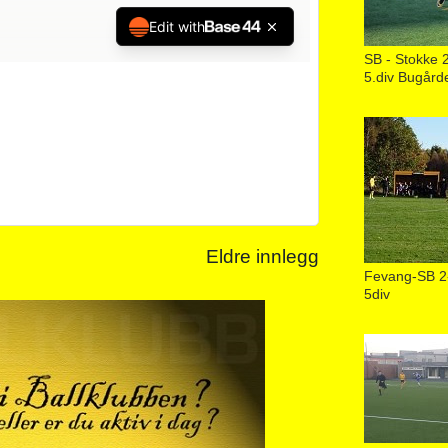
SB - Stokke 
5.div Bugår
Eldre innlegg
Fevang-SB 2
5div