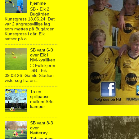
hjemme
SB - Eik 2.
Bugården
Kunstgress 18.06.24 Det
var 2 angrepsvillige lag
som møttes på Bugården
Kunstgress i går. Eik
satser på o...
SB vant 6-0
over Eik i
NM-kvalliken
⛶ Fullskjerm
SB - Eik
09.03.26 Gamle Stadion
viste seg fra en...
Ta en
spillpause
mellom SBs
kamper
SB vant 8-3
over
Nøtterøy
Tobias Hem