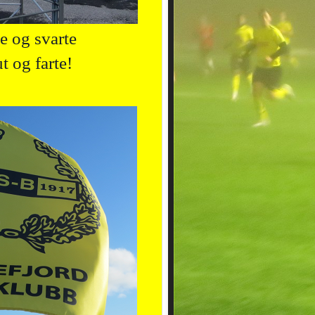
e og svarte
ut og farte!