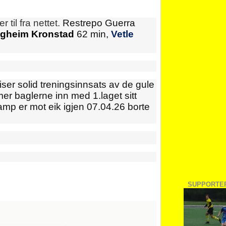
 til fra nettet.
Restrepo Guerra
lgheim Kronstad
62 min,
Vetle
ser solid treningsinnsats av de gule
r baglerne inn med 1.laget sitt
kamp er mot eik igjen 07.04.26 borte
SUPPORTE