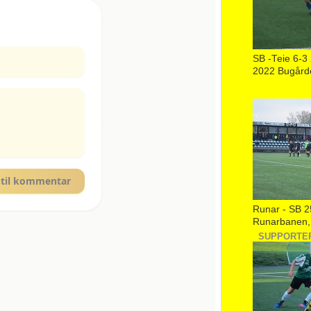
SB -Teie 6-3 
2022 Bugård
Runar - SB 2
Runarbanen, 
SUPPORTE