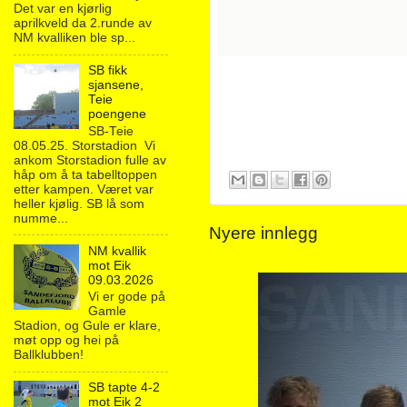
Det var en kjørlig
aprilkveld da 2.runde av
NM kvalliken ble sp...
SB fikk
sjansene,
Teie
poengene
SB-Teie
08.05.25. Storstadion Vi
ankom Storstadion fulle av
håp om å ta tabelltoppen
etter kampen. Været var
heller kjølig. SB lå som
numme...
Nyere innlegg
NM kvallik
mot Eik
09.03.2026
Vi er gode på
Gamle
Stadion, og Gule er klare,
møt opp og hei på
Ballklubben!
SB tapte 4-2
mot Eik 2