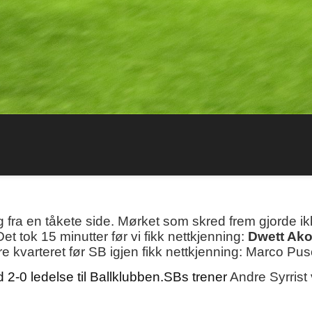
fra en tåkete side. Mørket som skred frem gjorde ikk
t tok 15 minutter før vi fikk nettkjenning:
Dwett Ak
gere kvarteret før SB igjen fikk nettkjenning: Marco 
-0 ledelse til Ballklubben.SBs trener
Andre Syrrist 