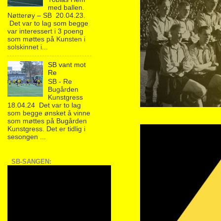
med ballen.
Nøtterøy – SB 20.04.23.
Det var to lag som begge
var interessert i 3 poeng
som møttes på Kunsten i
solskinnet i...
SB vant mot
Re
SB - Re
Bugården
Kunstgress
18.04.24 Det var to lag
som begge ønsket å vinne
som møttes på Bugården
Kunstgress. Det er tidlig i
sesongen ...
SB-SANGEN: